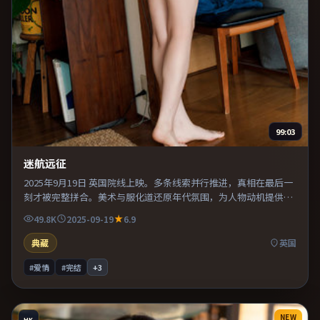
99:03
迷航远征
2025年9月19日 英国院线上映。多条线索并行推进，真相在最后一
刻才被完整拼合。美术与服化道还原年代氛围，为人物动机提供可
信支撑。既有类型片爽感，也保留作者表达，口碑潜力不俗。
49.8K
2025-09-19
6.9
典藏
英国
#爱情
#完结
+
3
NEW
HK