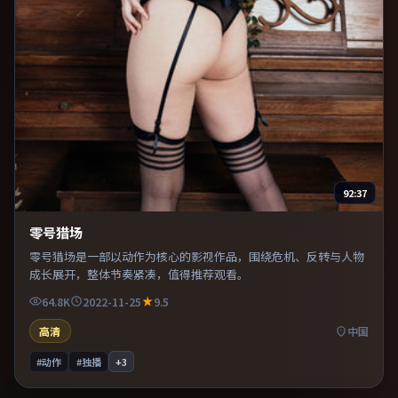
92:37
零号猎场
零号猎场是一部以动作为核心的影视作品，围绕危机、反转与人物
成长展开，整体节奏紧凑，值得推荐观看。
64.8K
2022-11-25
9.5
高清
中国
#动作
#独播
+
3