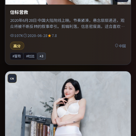
信标营救
2020年6月28日 中国大陆院线上映。节奏紧凑，悬念层层递进，观
众将被不断反转的叙事牵引。剪辑利落，信息密度高，适合喜欢烧
脑与推理的观众。推荐给偏爱群像戏与命运母题的影迷。
107K
2020-06-28
7.8
高分
中国
#冒险
#杜比
+
3
CN