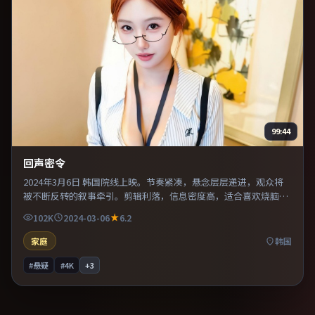
99:44
回声密令
2024年3月6日 韩国院线上映。节奏紧凑，悬念层层递进，观众将
被不断反转的叙事牵引。剪辑利落，信息密度高，适合喜欢烧脑与
推理的观众。适合喜欢现实主义题材的观众，情绪后劲较足。
102K
2024-03-06
6.2
家庭
韩国
#悬疑
#4K
+
3