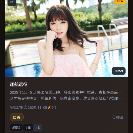
NEW
KR
99:59
迷航远征
2025年11月5日 韩国院线上映。多条线索并行推进，真相在最后一
刻才被完整拼合。剪辑利落，信息密度高，适合喜欢烧脑与推理的
观众。整体完成度较高，适合周末一口气看完。
38.7K
2025-11-05
7.7
口碑
韩国
#冒险
#4K
+
3