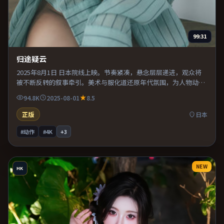
99:31
归途疑云
2025年8月1日 日本院线上映。节奏紧凑，悬念层层递进，观众将
被不断反转的叙事牵引。美术与服化道还原年代氛围，为人物动机
提供可信支撑。推荐给偏爱群像戏与命运母题的影迷。
94.8K
2025-08-01
8.5
正版
日本
#动作
#4K
+
3
NEW
HK