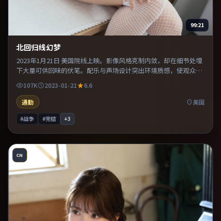
99:21
北回归线幻梦
2023年1月21日 美国院线上映。影像风格克制内敛，却在细节处埋
下大量可供回味的伏笔。配乐与声场设计突出环境质感，使观众更
易沉浸其中。推荐给偏爱群像戏与命运母题的影迷。
107K
2023-01-21
6.6
通勤
美国
#战争
#完结
+
3
CN