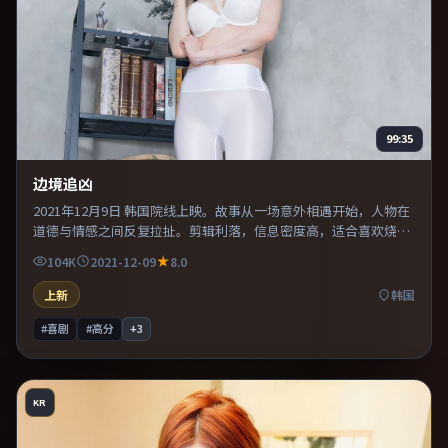
99:35
边境追凶
2021年12月9日 韩国院线上映。故事从一场意外相遇开始，人物在
道德与情感之间反复拉扯。剪辑利落，信息密度高，适合喜欢烧脑
与推理的观众。片尾留白意味深长，值得二刷细品台词与构图。
104K
2021-12-09
8.0
上新
韩国
#喜剧
#高分
+
3
KR