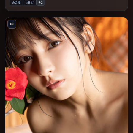
#动漫
#高分
+
2
CN