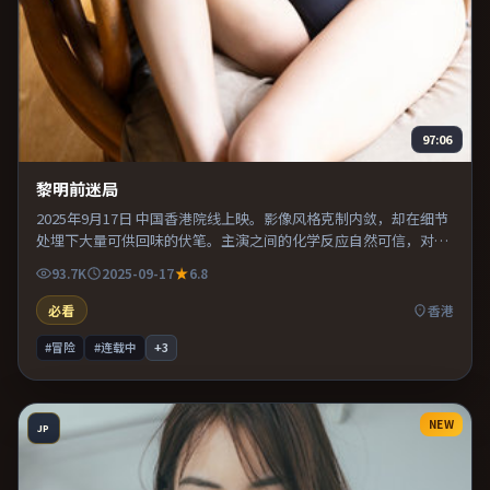
97:06
黎明前迷局
2025年9月17日 中国香港院线上映。影像风格克制内敛，却在细节
处埋下大量可供回味的伏笔。主演之间的化学反应自然可信，对手
戏张力贯穿全片。适合喜欢现实主义题材的观众，情绪后劲较足。
93.7K
2025-09-17
6.8
必看
香港
#冒险
#连载中
+
3
NEW
JP