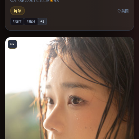
17.5K
2018-10-26
9.5
片单
英国
#动作
#高分
+
3
HK