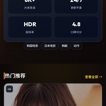
片库条目
更新节奏
HDR
4.8
高码率
口碑均分
韩国电影
日本电影
韩剧
动作
热门推荐
查看全部 →
CN