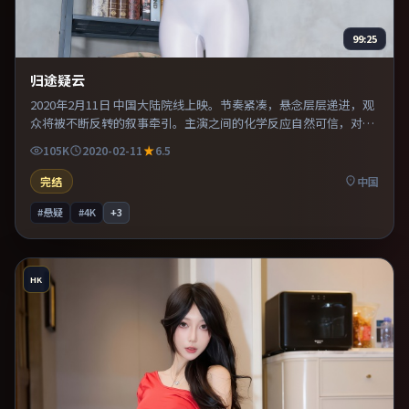
99:25
归途疑云
2020年2月11日 中国大陆院线上映。节奏紧凑，悬念层层递进，观
众将被不断反转的叙事牵引。主演之间的化学反应自然可信，对手
戏张力贯穿全片。推荐给偏爱群像戏与命运母题的影迷。
105K
2020-02-11
6.5
完结
中国
#悬疑
#4K
+
3
HK