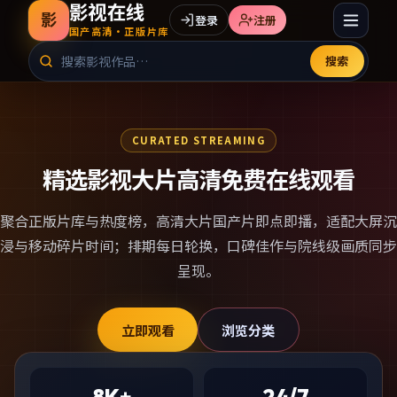
影视在线
影
登录
注册
国产高清·正版片库
搜索
CURATED STREAMING
精选影视大片高清免费在线观看
聚合正版片库与热度榜，
高清大片国产片
即点即播，适配大屏沉
浸与移动碎片时间；排期每日轮换，口碑佳作与院线级画质同步
呈现。
立即观看
浏览分类
8K+
24/7