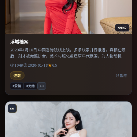
99:42
浮城档案
2020年1月18日 中国香港院线上映。多条线索并行推进，真相在最
后一刻才被完整拼合。美术与服化道还原年代氛围，为人物动机提
供可信支撑。推荐给偏爱群像戏与命运母题的影迷。
104K
2020-01-18
6.5
连载
香港
#爱情
#完结
+
3
KR