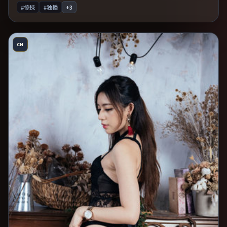
#惊悚
#独播
+
3
CN