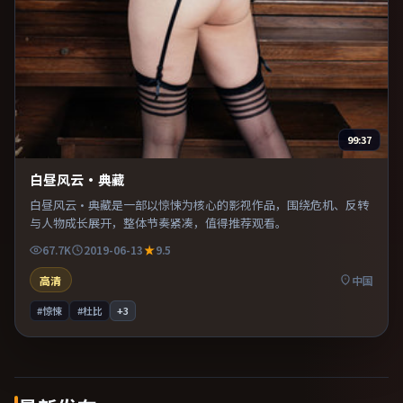
99:37
白昼风云·典藏
白昼风云·典藏是一部以惊悚为核心的影视作品，围绕危机、反转
与人物成长展开，整体节奏紧凑，值得推荐观看。
67.7K
2019-06-13
9.5
高清
中国
#惊悚
#杜比
+
3