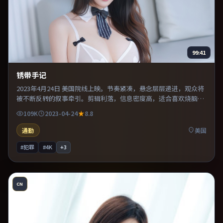
99:41
锈带手记
2023年4月24日 美国院线上映。节奏紧凑，悬念层层递进，观众将
被不断反转的叙事牵引。剪辑利落，信息密度高，适合喜欢烧脑与
推理的观众。既有类型片爽感，也保留作者表达，口碑潜力不俗。
109K
2023-04-24
8.8
通勤
美国
#犯罪
#4K
+
3
CN