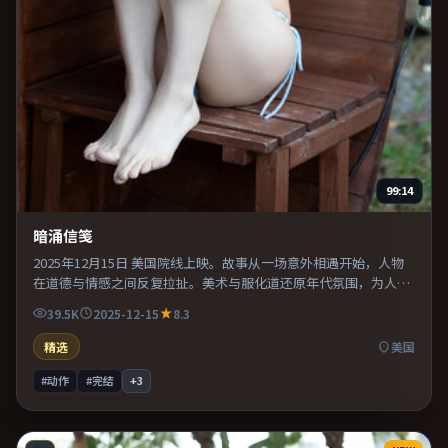
99:14
暗涌信笺
2025年12月15日 美国院线上映。故事从一场意外相遇开始，人物
在道德与情感之间反复拉扯。美术与服化道还原年代氛围，为人物
动机提供可信支撑。整体完成度较高，适合周末一口气看完。
39.5K
2025-12-15
8.3
精选
美国
#动作
#完结
+
3