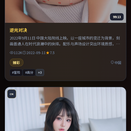
99:13
逆光对决
2022年9月11日 中国大陆院线上映。以一座城市的变迁为背景，刻
画普通人在时代浪潮中的抉择。配乐与声场设计突出环境质感，使
观众更易沉浸其中。适合喜欢现实主义题材的观众，情绪后劲较
112K
2022-09-11
7.5
足。
臻彩
中国
#冒险
#高分
+
3
CN